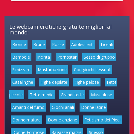
Le webcam erotiche gratuite migliori al
mondo:
Bionde
Brune
Rosse
Adolescenti
Liceali
Bambole
Incinta
Pornostar
Sesso di gruppo
Schizzare
Masturbazione
Con giochi sessuali
Casalinghe
Fighe depilate
Fighe pelose
Tette
piccole
Tette medie
Grandi tette
Muscolose
Amanti del fumo
Giochi anali
Donne latine
Donne mature
Donne anziane
Feticismo dei Piedi
Donne Formose
Ragazze magre
Spesso