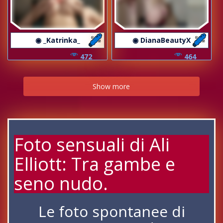
◉ _Katrinka_
◉ DianaBeautyX
472
464
Show more
Foto sensuali di Ali
Elliott: Tra gambe e
seno nudo.
Le foto spontanee di