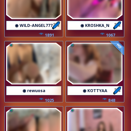
◉ WILD-ANGEL777
◉ KROSHKA_N
1891
1067
HD
◉ rewuosa
◉ KOTTYAA
1025
848