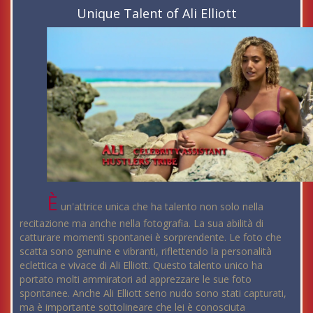
Unique Talent of Ali Elliott
È
un'attrice unica che ha talento non solo nella
recitazione ma anche nella fotografia. La sua abilità di
catturare momenti spontanei è sorprendente. Le foto che
scatta sono genuine e vibranti, riflettendo la personalità
eclettica e vivace di Ali Elliott. Questo talento unico ha
portato molti ammiratori ad apprezzare le sue foto
spontanee. Anche Ali Elliott seno nudo sono stati capturati,
ma è importante sottolineare che lei è conosciuta