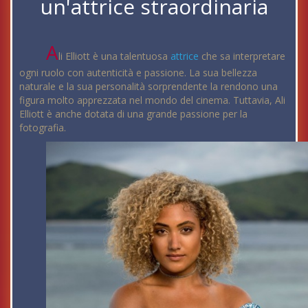
un'attrice straordinaria
A
li Elliott è una talentuosa
attrice
che sa interpretare
ogni ruolo con autenticità e passione. La sua bellezza
naturale e la sua personalità sorprendente la rendono una
figura molto apprezzata nel mondo del cinema. Tuttavia, Ali
Elliott è anche dotata di una grande passione per la
fotografia.