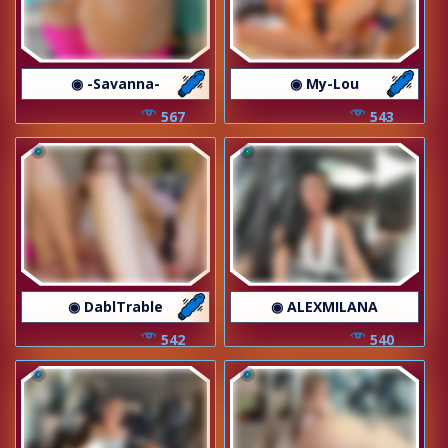
◉ -Savanna-
◉ My-Lou
567
543
◉ DablTrable
◉ ALEXMILANA
542
540