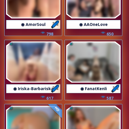
◉ AmorSoul
◉ AAOneLove
798
650
◉ Iriska-Barbariska
◉ FanatKenli
617
587
HD