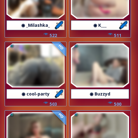
◉ _Milashka_
◉ K___
522
511
HD
◉ cool-party
◉ Buzzyd
503
500
HD