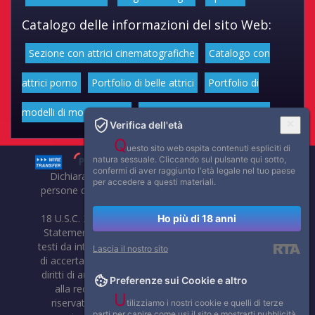
Catalogo delle informazioni del sito Web:
Sezione con attrici cinematografiche
Catalogo con
attrici porno
Portfolio di belle attrici
Portfolio di
modelli di moda volgari
Affascinanti star dello sport
Verifica dell'età
Q
uesto sito web ospita contenuti espliciti di
natura sessuale. Cliccando sul pulsante qui sotto,
confermi di aver raggiunto l'età legale nel tuo paese
Dichiarazione di non responsabilità: tutti i membri e le
per accedere a questi materiali.
persone che compaiono su questo sito hanno almeno 18
anni.
18 U.S.C. 2257 Record-Keeping Requirements Compliance
Ho più di 18 anni
Statement. Affaritaliani, prima di pubblicare foto, video o
testi da internet, compie tutte le opportune verifiche al fine
Lascia il nostro sito
di accertarne il libero regime di circolazione e non violare i
diritti di autore o altri diritti esclusivi di terzi. Per segnalare
Preferenze sui Cookie e altro
alla redazione eventuali errori nell'uso del materiale
U
riservato, scriveteci: provvederemo prontamente alla
tilizziamo i nostri cookie e quelli di terze
parti per capire come usi il sito e mostrarti pubblicità