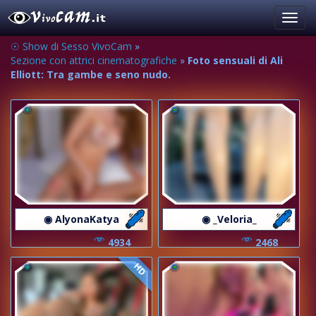
Toggl
navig
☉ Show di Sesso VivoCam
»
Sezione con attrici cinematografiche
»
Foto sensuali di Ali
Elliott: Tra gambe e seno nudo.
◉ AlyonaKatya
◉ _Veloria_
4934
2468
HD