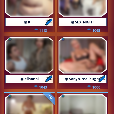
◉ K___
◉ SEX_NIGHT
1113
1065
◉ elisonni
◉ Sonya-reallsugar
1043
1000
HD