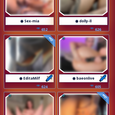
◉ Sex-mia
◉ dolly-ll
652
626
HD
◉ EditaMilf
◉ baeonlive
624
605
HD