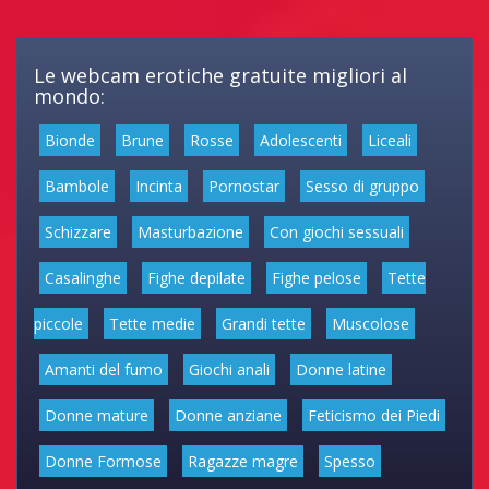
Le webcam erotiche gratuite migliori al
mondo:
Bionde
Brune
Rosse
Adolescenti
Liceali
Bambole
Incinta
Pornostar
Sesso di gruppo
Schizzare
Masturbazione
Con giochi sessuali
Casalinghe
Fighe depilate
Fighe pelose
Tette
piccole
Tette medie
Grandi tette
Muscolose
Amanti del fumo
Giochi anali
Donne latine
Donne mature
Donne anziane
Feticismo dei Piedi
Donne Formose
Ragazze magre
Spesso