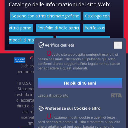
Catalogo delle informazioni del sito Web:
Sezione con attrici cinematografiche
Catalogo con
attrici porno
Portfolio di belle attrici
Portfolio di
modelli di moda volgari
Affascinanti star dello sport
Verifica dell'età
Q
uesto sito web ospita contenuti espliciti di
natura sessuale. Cliccando sul pulsante qui sotto,
confermi di aver raggiunto l'età legale nel tuo paese
Dichiarazione di non responsabilità: tutti i membri e le
per accedere a questi materiali.
persone che compaiono su questo sito hanno almeno 18
anni.
18 U.S.C. 2257 Record-Keeping Requirements Compliance
Ho più di 18 anni
Statement. Affaritaliani, prima di pubblicare foto, video o
testi da internet, compie tutte le opportune verifiche al fine
Lascia il nostro sito
di accertarne il libero regime di circolazione e non violare i
diritti di autore o altri diritti esclusivi di terzi. Per segnalare
Preferenze sui Cookie e altro
alla redazione eventuali errori nell'uso del materiale
U
riservato, scriveteci: provvederemo prontamente alla
tilizziamo i nostri cookie e quelli di terze
parti per capire come usi il sito e mostrarti pubblicità
rimozione del materiale lesivo di diritti di terzi.
che si adattano ai tuoi gusti, basata su un profilo