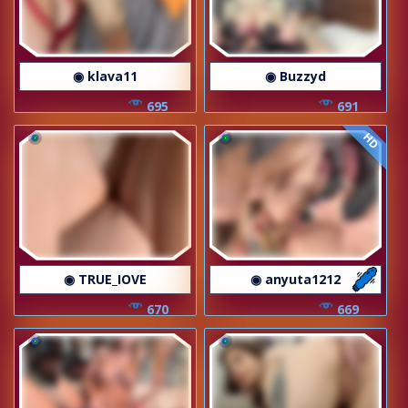
◉ klava11
◉ Buzzyd
695
691
HD
◉ TRUE_IOVE
◉ anyuta1212
670
669