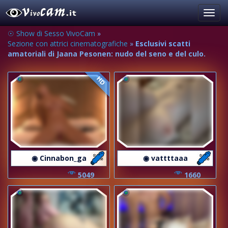
Toggl
navig
☉ Show di Sesso VivoCam
»
Sezione con attrici cinematografiche
»
Esclusivi scatti
amatoriali di Jaana Pesonen: nudo del seno e del culo.
HD
◉ Cinnabon_ga
◉ vattttaaa
5049
1660