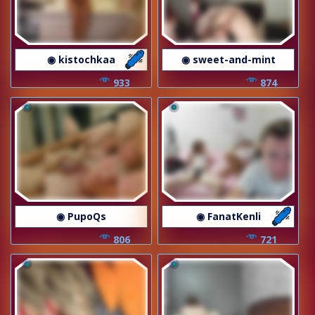
◉ kistochkaa
◉ sweet-and-mint
933
874
◉ PupoQs
◉ FanatKenli
806
721