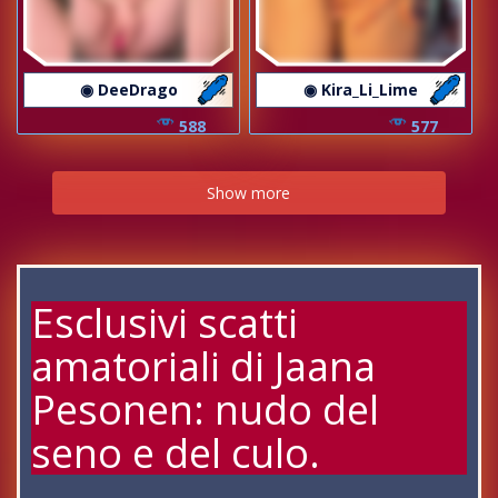
◉ DeeDrago
◉ Kira_Li_Lime
588
577
Show more
Esclusivi scatti
amatoriali di Jaana
Pesonen: nudo del
seno e del culo.