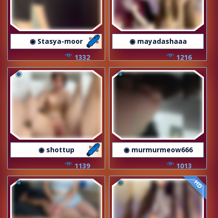
◉ Stasya-moor
◉ mayadashaaa
1332
1216
◉ shottup
◉ murmurmeow666
1139
1013
HD