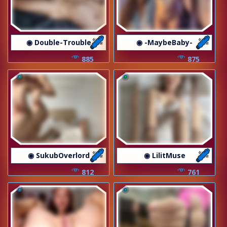
◉ Double-Trouble
◉ -MaybeBaby-
885
875
◉ SukubOverlord
◉ LilitMuse
812
761