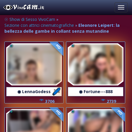
Toggl
navig
☉ Show di Sesso VivoCam
»
Sezione con attrici cinematografiche
»
Eleonore Leipert: la
bellezza delle gambe in collant senza mutandine
HD
◉ LennaGodess
◉ Fortune---888
3706
2739
HD
HD