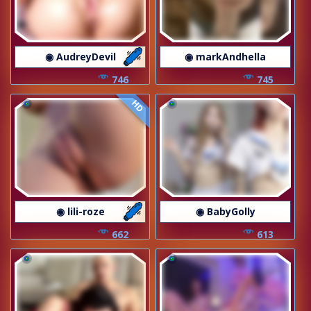
◉ AudreyDevil
◉ markAndhella
746
745
HD
◉ lili-roze
◉ BabyGolly
662
613