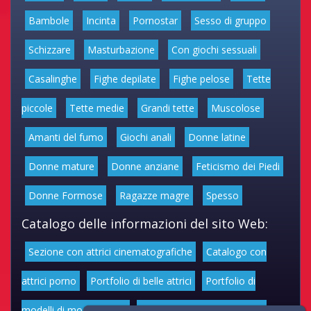
Bambole
Incinta
Pornostar
Sesso di gruppo
Schizzare
Masturbazione
Con giochi sessuali
Casalinghe
Fighe depilate
Fighe pelose
Tette
piccole
Tette medie
Grandi tette
Muscolose
Amanti del fumo
Giochi anali
Donne latine
Donne mature
Donne anziane
Feticismo dei Piedi
Donne Formose
Ragazze magre
Spesso
Catalogo delle informazioni del sito Web:
Sezione con attrici cinematografiche
Catalogo con
attrici porno
Portfolio di belle attrici
Portfolio di
modelli di moda volgari
Affascinanti star dello sport