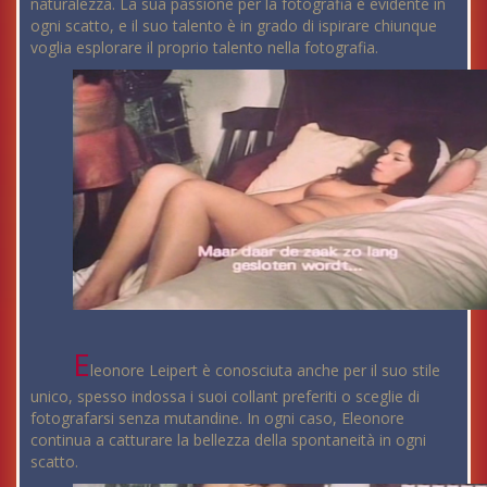
naturalezza. La sua passione per la fotografia è evidente in
ogni scatto, e il suo talento è in grado di ispirare chiunque
voglia esplorare il proprio talento nella fotografia.
E
leonore Leipert è conosciuta anche per il suo stile
unico, spesso indossa i suoi collant preferiti o sceglie di
fotografarsi senza mutandine. In ogni caso, Eleonore
continua a catturare la bellezza della spontaneità in ogni
scatto.