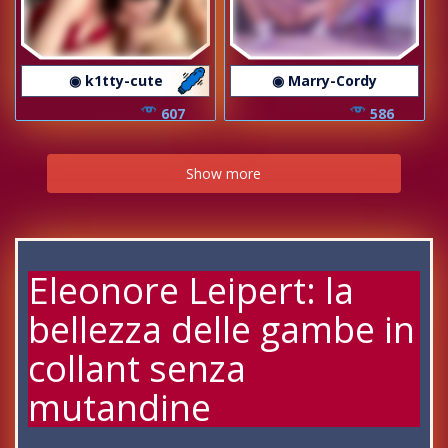
◉ k1tty-cute
◉ Marry-Cordy
607
586
Show more
Eleonore Leipert: la
bellezza delle gambe in
collant senza
mutandine