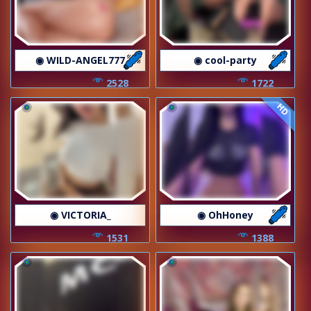
◉ WILD-ANGEL777
◉ cool-party
2528
1722
HD
◉ VICTORIA_
◉ OhHoney
1531
1388