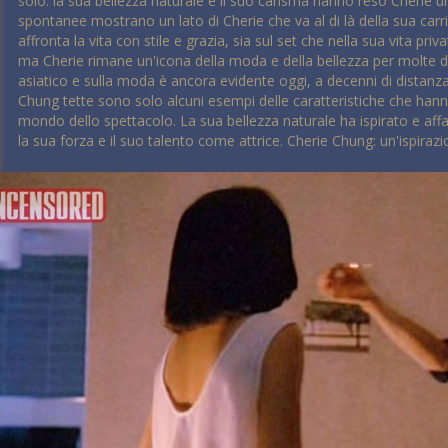
solo: la sua bellezza naturale e il suo carisma hanno reso Cherie u
spontanee mostrano un lato di Cherie che va al di là della sua carr
affronta la vita con stile e grazia, sia sul set che nella sua vita pri
ma Cherie rimane un'icona della moda e della bellezza per molte d
asiatico e sulla moda è ancora evidente oggi, a decenni di distanz
Chung tette sono solo alcuni esempi delle caratteristiche che hann
mondo dello spettacolo. La sua bellezza naturale ha ispirato e aff
la sua forza e il suo talento come attrice. Cherie Chung: un'ispirazio