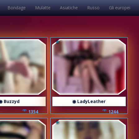
Bondage
Mulatte
Asiatiche
Russo
Gli europei
◉ Buzzyd
◉ LadyLeather
1354
1244