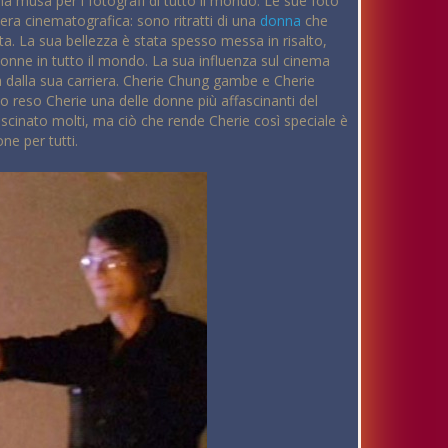
na musa per i fotografi di tutto il mondo. Le sue foto
iera cinematografica: sono ritratti di una
donna
che
vata. La sua bellezza è stata spesso messa in risalto,
onne in tutto il mondo. La sua influenza sul cinema
a dalla sua carriera. Cherie Chung gambe e Cherie
o reso Cherie una delle donne più affascinanti del
ascinato molti, ma ciò che rende Cherie così speciale è
ne per tutti.