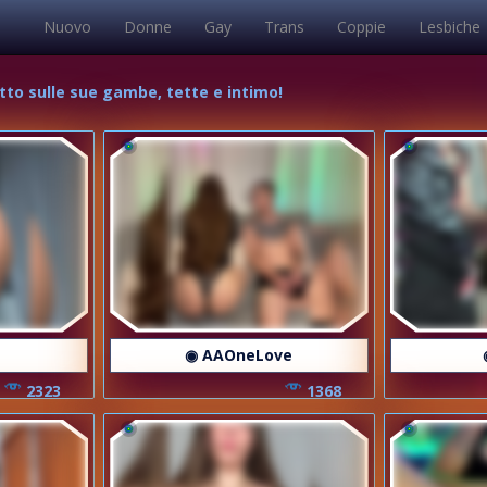
Nuovo
Donne
Gay
Trans
Coppie
Lesbiche
tto sulle sue gambe, tette e intimo!
◉ AAOneLove
2323
1368