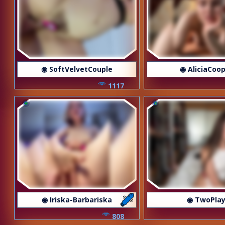
◉ SoftVelvetCouple
◉ AliciaCoo
1117
◉ Iriska-Barbariska
◉ TwoPla
808