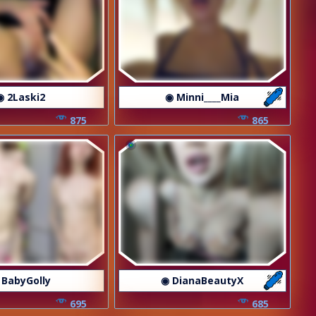
◉ 2Laski2
◉ Minni____Mia
875
865
 BabyGolly
◉ DianaBeautyX
695
685