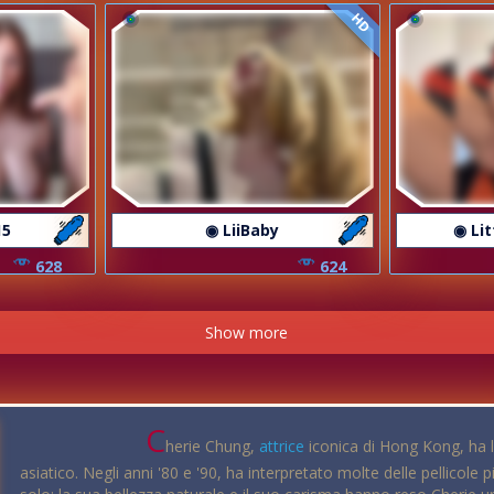
HD
15
◉ LiiBaby
◉ Li
628
624
Show more
C
herie Chung,
attrice
iconica di Hong Kong, ha 
asiatico. Negli anni '80 e '90, ha interpretato molte delle pellicol