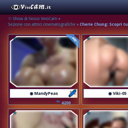
☉ Show di Sesso VivoCam
»
Sezione con attrici cinematografiche
»
Cherie Chung: Scopri tu
HD
◉ MandyPeas
◉ Viki-05
4200