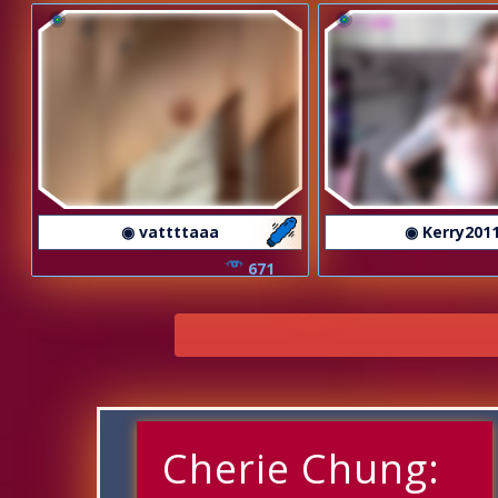
◉ vattttaaa
◉ Kerry201
671
Cherie Chung: