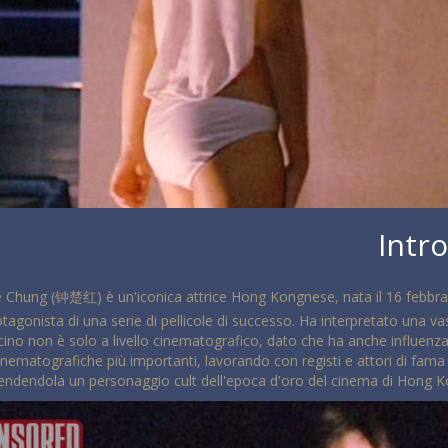
Intr
 Chung (钟楚红) è un'iconica attrice Hong Kongnese, nata il 16 febbraio
tagonista di una serie di pellicole di successo. Ha interpretato una v
scino non è solo a livello cinematografico, dato che ha anche influen
inematografiche più importanti, lavorando con registi e attori di fama 
, rendendola un personaggio cult dell'epoca d'oro del cinema di Hong K