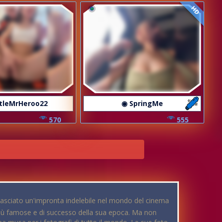
HD
ttleMrHeroo22
◉ SpringMe
570
555
lasciato un'impronta indelebile nel mondo del cinema
e più famose e di successo della sua epoca. Ma non