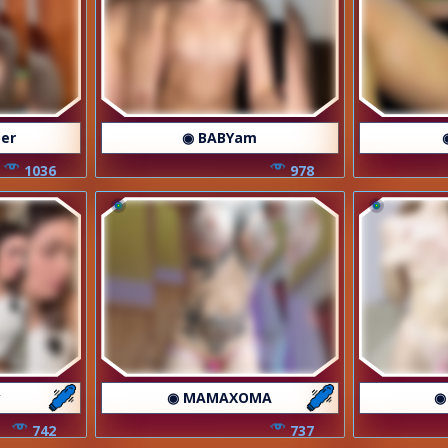
per
◉ BABYam
1036
978
y
◉ MAMAXOMA
◉
742
737