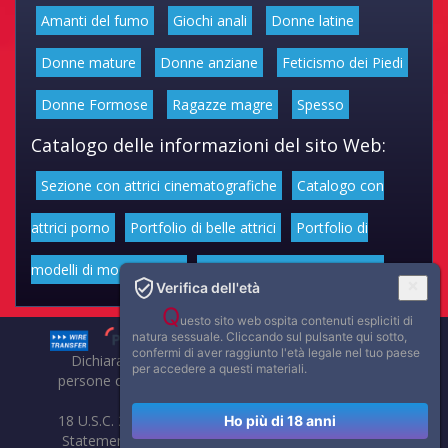
Amanti del fumo
Giochi anali
Donne latine
Donne mature
Donne anziane
Feticismo dei Piedi
Donne Formose
Ragazze magre
Spesso
Catalogo delle informazioni del sito Web:
Sezione con attrici cinematografiche
Catalogo con
attrici porno
Portfolio di belle attrici
Portfolio di
modelli di moda volgari
Affascinanti star dello sport
Verifica dell'età
Q
uesto sito web ospita contenuti espliciti di
natura sessuale. Cliccando sul pulsante qui sotto,
confermi di aver raggiunto l'età legale nel tuo paese
Dichiarazione di non responsabilità: tutti i membri e le
per accedere a questi materiali.
persone che compaiono su questo sito hanno almeno 18
anni.
18 U.S.C. 2257 Record-Keeping Requirements Compliance
Ho più di 18 anni
Statement. Affaritaliani, prima di pubblicare foto, video o