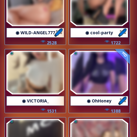
◉ WILD-ANGEL777
◉ cool-party
2528
1722
HD
◉ VICTORIA_
◉ OhHoney
1531
1388