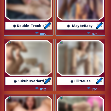
◉ Double-Trouble
◉ -MaybeBaby-
885
875
◉ SukubOverlord
◉ LilitMuse
812
761