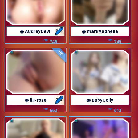
◉ AudreyDevil
◉ markAndhella
746
745
HD
◉ lili-roze
◉ BabyGolly
662
613