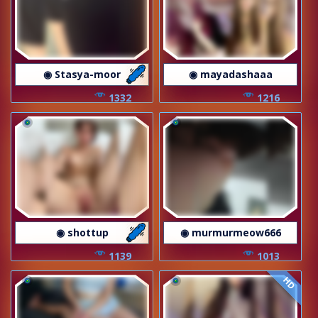
◉ Stasya-moor
◉ mayadashaaa
1332
1216
◉ shottup
◉ murmurmeow666
1139
1013
HD