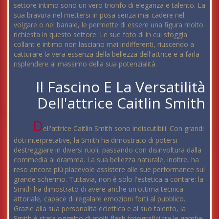
settore intimo sono un vero trionfo di eleganza e talento. La
sua bravura nel mettersi in posa senza mai cadere nel
volgare o nel banale, le permette di essere una figura molto
richiesta in questo settore. Le sue foto di in cui sfoggia
collant e intimo non lasciano mai indifferenti, riuscendo a
catturare la vera essenza della bellezza dell'attrice e a farla
risplendere al massimo della sua potenzialità.
Il Fascino E La Versatilità
Dell'attrice Caitlin Smith
D
ell'attrice Caitlin Smith sono indiscutibili. Con grandi
doti interpretative, la Smith ha dimostrato di potersi
destreggiare in diversi ruoli, passando con disinvoltura dalla
commedia al dramma. La sua bellezza naturale, inoltre, ha
reso ancora più piacevole assistere alle sue performance sul
grande schermo. Tuttavia, non è solo l'estetica a contare: la
Smith ha dimostrato di avere anche un'ottima tecnica
attoriale, capace di regalare emozioni forti al pubblico.
Grazie alla sua personalità eclettica e al suo talento, la
Smith è stata oggetto di molti flash fotografici tra le gambe