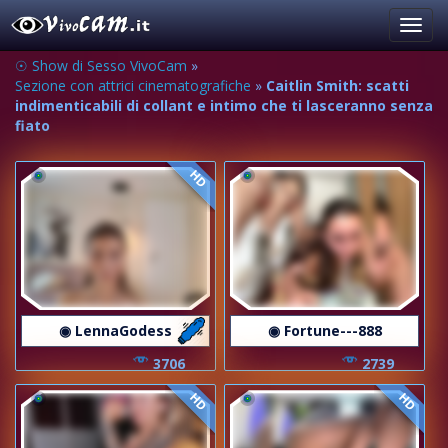
Toggl
navig
☉ Show di Sesso VivoCam
»
Sezione con attrici cinematografiche
»
Caitlin Smith: scatti
indimenticabili di collant e intimo che ti lasceranno senza
fiato
HD
◉ LennaGodess
◉ Fortune---888
3706
2739
HD
HD