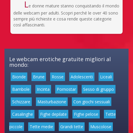
L
e donne mature stanno conquistando il mondo
delle webcam per adulti. Scopri perché le over 40 sono
sempre più richieste e cosa rende queste categorie
così affascinanti.
Le webcam erotiche gratuite migliori al
mondo:
Bionde
Brune
Rosse
Adolescenti
Liceali
Bambole
Incinta
Pornostar
Sesso di gruppo
Schizzare
Masturbazione
Con giochi sessuali
Casalinghe
Fighe depilate
Fighe pelose
Tette
piccole
Tette medie
Grandi tette
Muscolose