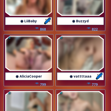
◉ LiiBaby
◉ Buzzyd
868
822
◉ AliciaCooper
◉ vattttaaa
799
779