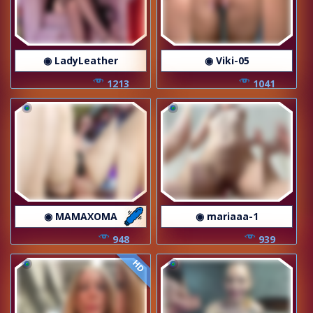
◉ LadyLeather
◉ Viki-05
1213
1041
◉ MAMAXOMA
◉ mariaaa-1
948
939
HD