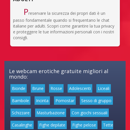
P
reservare la sicurezza dei propri dati è un
passo fondamentale quando si frequentano le chat
italiane per adulti. Scopri come garantire la tua privacy
e proteggere le tue informazioni personali con i nostri
consigli.
Le webcam erotiche gratuite migliori al
mondo:
Bionde
Brune
Rosse
Adolescenti
Liceali
Bambole
Incinta
Pornostar
Sesso di gruppo
Schizzare
Masturbazione
Con giochi sessuali
Casalinghe
Fighe depilate
Fighe pelose
Tette