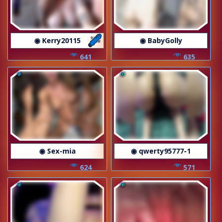
◉ Kerry20115
◉ BabyGolly
641
635
◉ Sex-mia
◉ qwerty95777-1
624
571