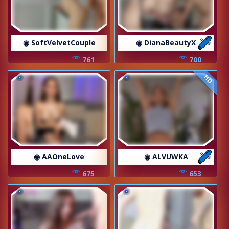
◉ SoftVelvetCouple
◉ DianaBeautyX
761
700
HD
◉ AAOneLove
◉ ALVUWKA
675
653