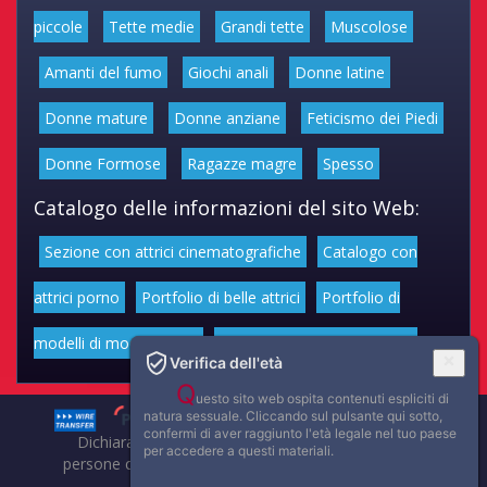
piccole
Tette medie
Grandi tette
Muscolose
Amanti del fumo
Giochi anali
Donne latine
Donne mature
Donne anziane
Feticismo dei Piedi
Donne Formose
Ragazze magre
Spesso
Catalogo delle informazioni del sito Web:
Sezione con attrici cinematografiche
Catalogo con
attrici porno
Portfolio di belle attrici
Portfolio di
modelli di moda volgari
Affascinanti star dello sport
Verifica dell'età
Q
uesto sito web ospita contenuti espliciti di
natura sessuale. Cliccando sul pulsante qui sotto,
confermi di aver raggiunto l'età legale nel tuo paese
Dichiarazione di non responsabilità: tutti i membri e le
per accedere a questi materiali.
persone che compaiono su questo sito hanno almeno 18
anni.