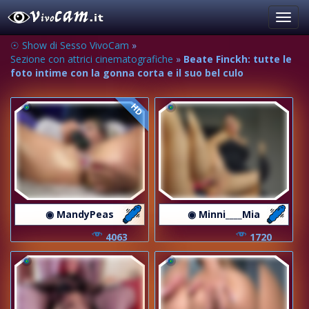
Toggl
navig
☉ Show di Sesso VivoCam
»
Sezione con attrici cinematografiche
»
Beate Finckh: tutte le
foto intime con la gonna corta e il suo bel culo
HD
◉ MandyPeas
◉ Minni____Mia
4063
1720