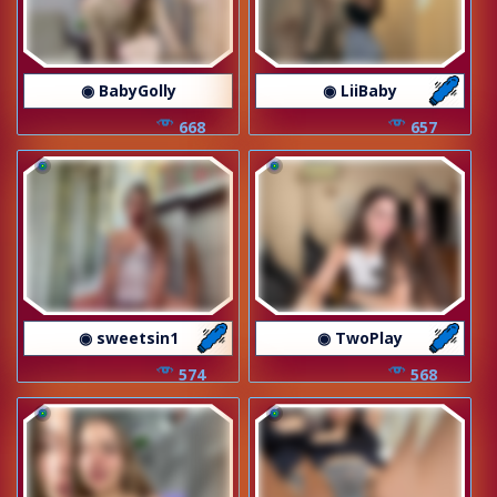
◉ BabyGolly
◉ LiiBaby
668
657
◉ sweetsin1
◉ TwoPlay
574
568