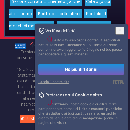
Sezione con attrici cinematografiche
Catalogo con
attrici porno
Portfolio di belle attrici
Portfolio di
modelli di moda volgari
Affascinanti star dello sport
Verifica dell'età
Q
uesto sito web ospita contenuti espliciti di
natura sessuale. Cliccando sul pulsante qui sotto,
confermi di aver raggiunto l'età legale nel tuo paese
Dichiarazione di non responsabilità: tutti i membri e le
per accedere a questi materiali.
persone che compaiono su questo sito hanno almeno 18
anni.
18 U.S.C. 2257 Record-Keeping Requirements Compliance
Ho più di 18 anni
Statement. Affaritaliani, prima di pubblicare foto, video o
testi da internet, compie tutte le opportune verifiche al fine
Lascia il nostro sito
di accertarne il libero regime di circolazione e non violare i
diritti di autore o altri diritti esclusivi di terzi. Per segnalare
Preferenze sui Cookie e altro
alla redazione eventuali errori nell'uso del materiale
U
riservato, scriveteci: provvederemo prontamente alla
tilizziamo i nostri cookie e quelli di terze
parti per capire come usi il sito e mostrarti pubblicità
rimozione del materiale lesivo di diritti di terzi.
che si adattano ai tuoi gusti, basata su un profilo
creato dalle tue abitudini di navigazione (come le
© ☉ Show di Sesso VivoCam. 2014 - 2026. Tutti i diritti
pagine che visiti).