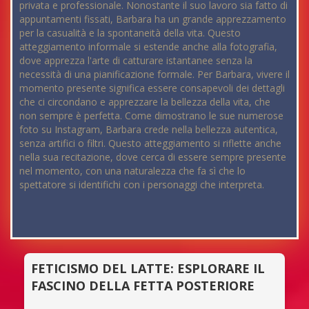
privata e professionale. Nonostante il suo lavoro sia fatto di
appuntamenti fissati, Barbara ha un grande apprezzamento
per la casualità e la spontaneità della vita. Questo
atteggiamento informale si estende anche alla fotografia,
dove apprezza l'arte di catturare istantanee senza la
necessità di una pianificazione formale. Per Barbara, vivere il
momento presente significa essere consapevoli dei dettagli
che ci circondano e apprezzare la bellezza della vita, che
non sempre è perfetta. Come dimostrano le sue numerose
foto su Instagram, Barbara crede nella bellezza autentica,
senza artifici o filtri. Questo atteggiamento si riflette anche
nella sua recitazione, dove cerca di essere sempre presente
nel momento, con una naturalezza che fa sì che lo
spettatore si identifichi con i personaggi che interpreta.
FETICISMO DEL LATTE: ESPLORARE IL
FASCINO DELLA FETTA POSTERIORE