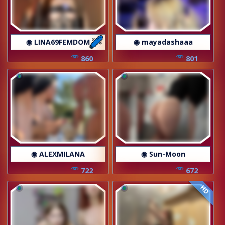
◉ LINA69FEMDOM
◉ mayadashaaa
860
801
◉ ALEXMILANA
◉ Sun-Moon
722
672
HD