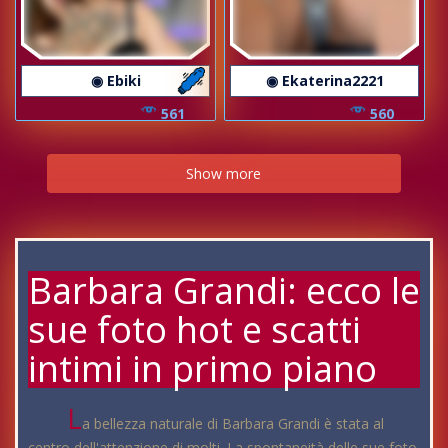
◉ Ebiki
◉ Ekaterina2221
561
560
Show more
Barbara Grandi: ecco le
sue foto hot e scatti
intimi in primo piano
L
a bellezza naturale di Barbara Grandi è stata al
centro dell'attenzione di molti. La spontaneità delle sue foto