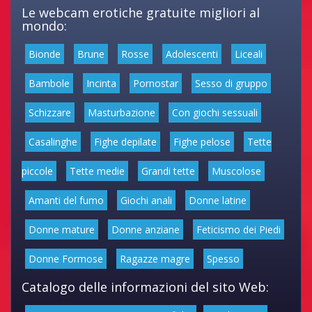
Le webcam erotiche gratuite migliori al
mondo:
Bionde
Brune
Rosse
Adolescenti
Liceali
Bambole
Incinta
Pornostar
Sesso di gruppo
Schizzare
Masturbazione
Con giochi sessuali
Casalinghe
Fighe depilate
Fighe pelose
Tette
piccole
Tette medie
Grandi tette
Muscolose
Amanti del fumo
Giochi anali
Donne latine
Donne mature
Donne anziane
Feticismo dei Piedi
Donne Formose
Ragazze magre
Spesso
Catalogo delle informazioni del sito Web: