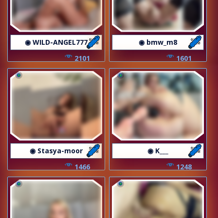
◉ WILD-ANGEL777
◉ bmw_m8
2101
1601
◉ Stasya-moor
◉ K___
1466
1248