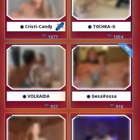
◉ Cristi-Candy
◉ T0CHKA-G
1077
1054
HD
◉ VOLKAIDA
◉ GessiFossa
927
916