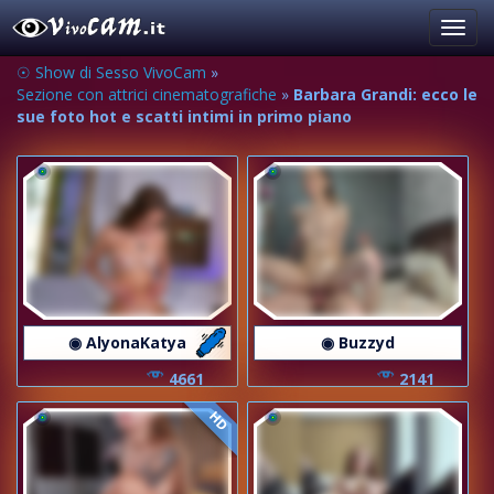
Toggl
navig
☉ Show di Sesso VivoCam
»
Sezione con attrici cinematografiche
»
Barbara Grandi: ecco le
sue foto hot e scatti intimi in primo piano
◉ AlyonaKatya
◉ Buzzyd
4661
2141
HD