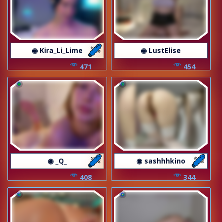
◉ Kira_Li_Lime
◉ LustElise
471
454
◉ _Q_
◉ sashhhkino
408
344