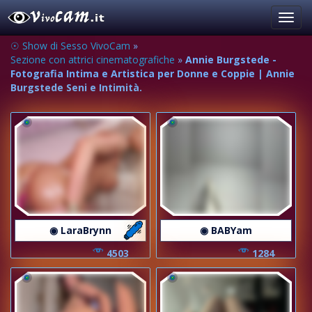
Toggl
navig
☉ Show di Sesso VivoCam
»
Sezione con attrici cinematografiche
»
Annie Burgstede -
Fotografia Intima e Artistica per Donne e Coppie | Annie
Burgstede Seni e Intimità.
◉ LaraBrynn
◉ BABYam
4503
1284