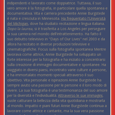
indipendenti e lavorato come doppiatrice. Tuttavia, il suo
vero amore è la fotografia, in particolare quella spontanea e
documentativa. Vita e carriera precedente Annie Burgstede
è nata e cresciuta in Minnesota.
Ha frequentato l'Università
del Michigan
, dove ha studiato recitazione e lingua italiana.
Dopo la laurea
, si è trasferita a Los Angeles per perseguire
la sua carriera nel mondo dell'intrattenimento. Ha fatto il
suo debutto televisivo in "Days of Our Lives" nel 2003 e da
allora ha recitato in diverse produzioni televisive e
cinematografiche. Focus sulla fotografia spontanea Mentre
lavorava come attrice, Annie Burgstede ha sviluppato un
forte interesse per la fotografia e ha iniziato a concentrarsi
sulla creazione di immagini documentative e spontanee. Ha
viaggiato in diversi paesi, incontrato varie culture e persone,
e ha immortalato momenti speciali attraverso il suo
obiettivo. Vita personale e ispirazioni Annie Burgstede ha
sempre avuto una passione per le persone e il loro modo di
vivere. La sua fotografia è una testimonianza del suo amore
per la diversità e l'individualità.
Attraverso le sue immagini
,
vuole catturare la bellezza della vita quotidiana e mostrarla
al mondo. Impatto e piani futuri Annie Burgstede continua a
lavorare come attrice e cantante, ma la sua vera passione