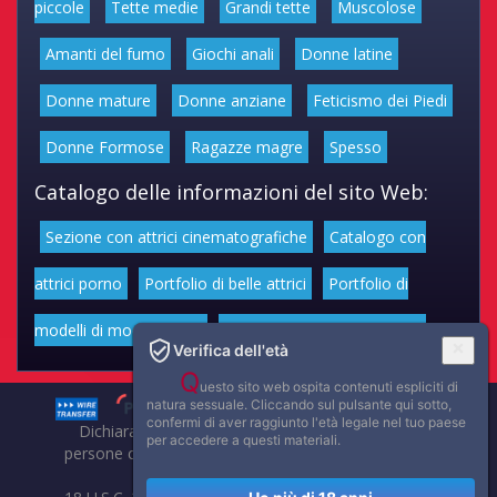
piccole
Tette medie
Grandi tette
Muscolose
Amanti del fumo
Giochi anali
Donne latine
Donne mature
Donne anziane
Feticismo dei Piedi
Donne Formose
Ragazze magre
Spesso
Catalogo delle informazioni del sito Web:
Sezione con attrici cinematografiche
Catalogo con
attrici porno
Portfolio di belle attrici
Portfolio di
modelli di moda volgari
Affascinanti star dello sport
Verifica dell'età
Q
uesto sito web ospita contenuti espliciti di
natura sessuale. Cliccando sul pulsante qui sotto,
confermi di aver raggiunto l'età legale nel tuo paese
Dichiarazione di non responsabilità: tutti i membri e le
per accedere a questi materiali.
persone che compaiono su questo sito hanno almeno 18
anni.