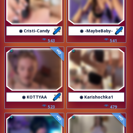
◉ Cristi-Candy
◉ -MaybeBaby-
543
541
HD
◉ KOTTYAA
◉ Karishochka1
523
479
HD
HD