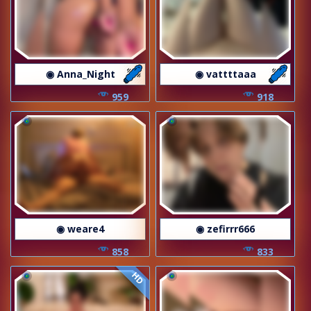
◉ Anna_Night
◉ vattttaaa
959
918
◉ weare4
◉ zefirrr666
858
833
HD