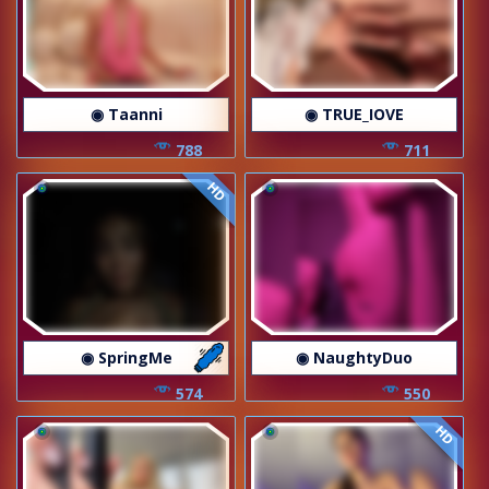
◉ Taanni
◉ TRUE_IOVE
788
711
HD
◉ SpringMe
◉ NaughtyDuo
574
550
HD