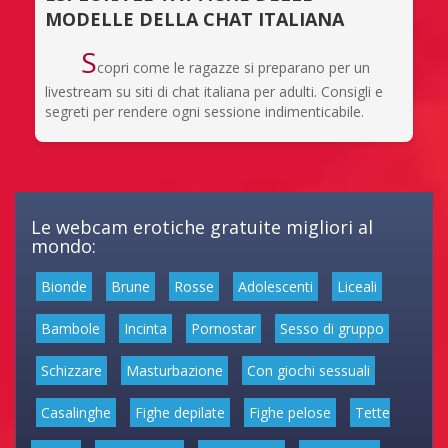
MODELLE DELLA CHAT ITALIANA
S
copri come le ragazze si preparano per un
livestream su siti di chat italiana per adulti. Consigli e
segreti per rendere ogni sessione indimenticabile.
Le webcam erotiche gratuite migliori al
mondo:
Bionde
Brune
Rosse
Adolescenti
Liceali
Bambole
Incinta
Pornostar
Sesso di gruppo
Schizzare
Masturbazione
Con giochi sessuali
Casalinghe
Fighe depilate
Fighe pelose
Tette