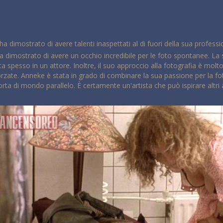
ha dimostrato di avere talenti inaspettati al di fuori della sua professi
 dimostrato di avere un occhio incredibile per le foto spontanee. La s
 spesso in un attore. Inoltre, il suo approccio alla fotografia è molto
rzate. Anneke è stata in grado di combinare la sua passione per la fot
orta di mondo parallelo. È certamente un'artista che può ispirare altri 