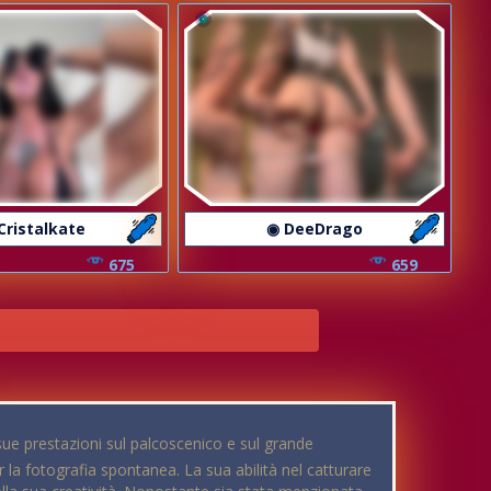
Cristalkate
◉ DeeDrago
675
659
ue prestazioni sul palcoscenico e sul grande
r la fotografia spontanea. La sua abilità nel catturare