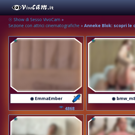
☉ Show di Sesso VivoCam
»
Sezione con attrici cinematografiche
»
Anneke Blok: scopri le c
◉ EmmaEmber
◉ bmw_m
4868