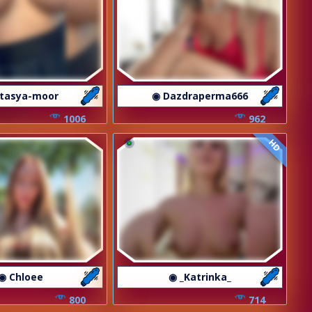
Stasya-moor
◉ Dazdraperma666
1006
962
HD
◉ Chloee
◉ _Katrinka_
800
714