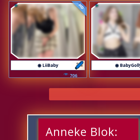
HD
◉ LiiBaby
◉ BabyGoll
706
Anneke Blok: