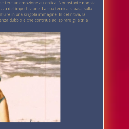
asmettere un'emozione autentica. Nonostante non sia
ezza dell'imperfezione. La sua tecnica si basa sulla
uire in una singola immagine. In definitiva, la
nza dubbio e che continua ad ispirare gli altri a