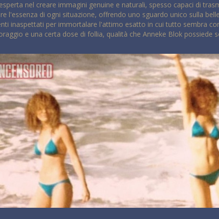
'esperta nel creare immagini genuine e naturali, spesso capaci di tr
iere l'essenza di ogni situazione, offrendo uno sguardo unico sulla bell
i inaspettati per immortalare l'attimo esatto in cui tutto sembra confl
oraggio e una certa dose di follia, qualità che Anneke Blok possiede se