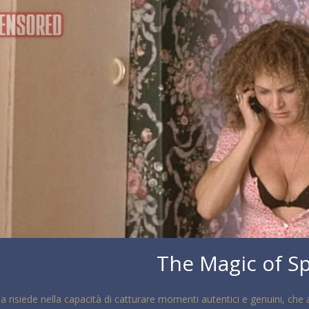
The Magic of 
 risiede nella capacità di catturare momenti autentici e genuini, che al