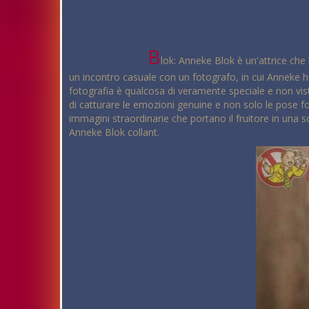
B
lok: Anneke Blok è un'attrice che 
un incontro casuale con un fotografo, in cui Anneke ha
fotografia è qualcosa di veramente speciale e non vista
di catturare le emozioni genuine e non solo le pose fo
immagini straordinarie che portano il fruitore in una s
Anneke Blok collant.