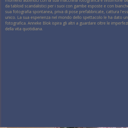
momenti autentici con la sua macchina fotografica è testimone del
da tabloid scandalistici per i suoi con gambe esposte e con bianche
sua fotografia spontanea, priva di pose prefabbricate, cattura l
unico. La sua esperienza nel mondo dello spettacolo le ha dato un'at
fotografica. Anneke Blok ispira gli altri a guardare oltre le imperfez
della vita quotidiana.