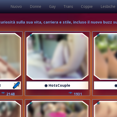
Nuovo
Donne
Gay
Trans
Coppie
Lesbiche
uriosità sulla sua vita, carriera e stile, incluso il nuovo buzz
8
◉ HotsCouple
◉
2148
1931