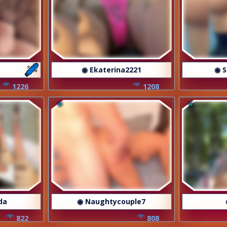
◉ Ekaterina2221
◉ 
1226
1208
da
◉ Naughtycouple7
822
808