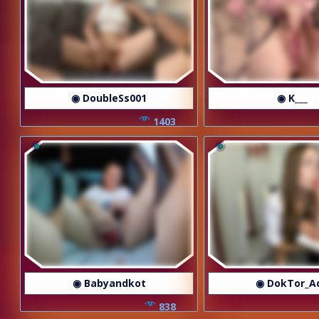
◉ DoubleSs001
◉ K___
1403
◉ Babyandkot
◉ DokTor_A
838