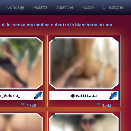
Bondage
Mulatte
Asiatiche
Russo
Gli europei
 su di lei senza mutandine e dentro la biancheria intima
 _Veloria_
◉ vattttaaa
1769
1543