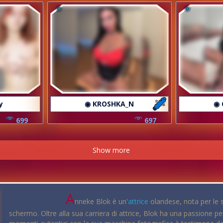
y
◉ KROSHKA_N
◉ 
699
697
Show more
A
nneke Blok è un'
attrice
olandese, nota per le s
schermo. Oltre alla sua carriera di attrice, Blok ha una passione pe