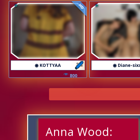
HD
◉ KOTTYAA
◉ Diane-six
800
Anna Wood: