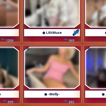
◉ LilitMuse
1206
969
e
◉ -Molly-
◉ 
899
883