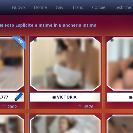
Nuovo
Donne
Gay
Trans
Coppie
Lesbiche
e Foto Esplicite e Intime in Biancheria Intima
HD
L777
◉ VICTORIA_
◉
2002
1576