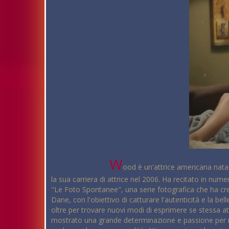
W
ood è un'attrice americana nata 
la sua carriera di attrice nel 2006. Ha recitato in num
"Le Foto Spontanee", una serie fotografica che ha cre
Dane, con l'obiettivo di catturare l'autenticità e la b
oltre per trovare nuovi modi di esprimere se stessa a
mostrato una grande determinazione e passione per il 