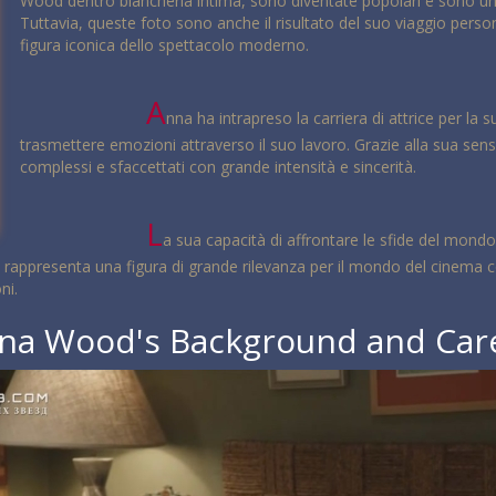
Wood dentro biancheria intima, sono diventate popolari e sono un rif
Tuttavia, queste foto sono anche il risultato del suo viaggio perso
figura iconica dello spettacolo moderno.
A
nna ha intrapreso la carriera di attrice per la s
trasmettere emozioni attraverso il suo lavoro. Grazie alla sua sensi
complessi e sfaccettati con grande intensità e sincerità.
L
a sua capacità di affrontare le sfide del mondo
Anna rappresenta una figura di grande rilevanza per il mondo del cine
ni.
na Wood's Background and Car