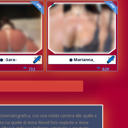
HD
HD
◉ -Sara-
◉ Marianna_
732
629
inematografica, con una solida carriera alle spalle e
tra cui quelle di Anna Wood foto esplicite e Anna