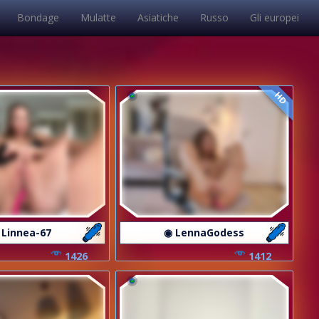
Bondage
Mulatte
Asiatiche
Russo
Gli europei
HD
 Linnea-67
◉ LennaGodess
1426
1412