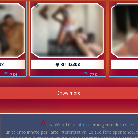
xx
◉ Kirill2308
784
778
Show more
A
nna Wood è un'
attrice
emergente della scena c
un talento innato per l'arte interpretativa. Le sue foto spontanee, 