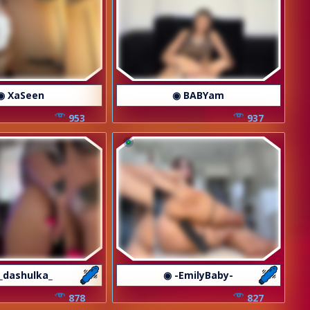
◉ XaSeen
◉ BABYam
953
937
_dashulka_
◉ -EmilyBaby-
878
827