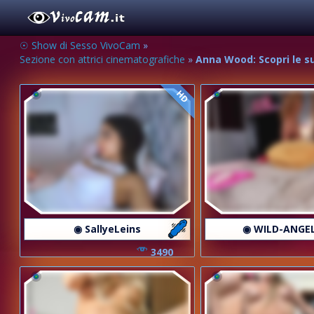
☉ Show di Sesso VivoCam
»
Sezione con attrici cinematografiche
»
Anna Wood: Scopri le su
HD
◉ SallyeLeins
◉ WILD-ANGE
3490