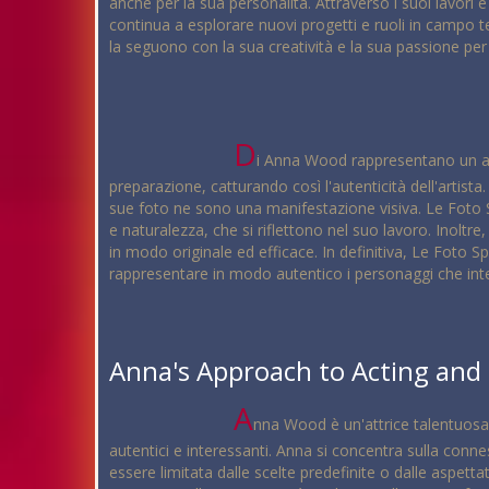
anche per la sua personalità. Attraverso i suoi lavori 
continua a esplorare nuovi progetti e ruoli in campo t
la seguono con la sua creatività e la sua passione per 
D
i Anna Wood rappresentano un asp
preparazione, catturando così l'autenticità dell'artist
sue foto ne sono una manifestazione visiva. Le Foto Sp
e naturalezza, che si riflettono nel suo lavoro. Inoltr
in modo originale ed efficace. In definitiva, Le Foto 
rappresentare in modo autentico i personaggi che int
Anna's Approach to Acting and 
A
nna Wood è un'attrice talentuosa 
autentici e interessanti. Anna si concentra sulla con
essere limitata dalle scelte predefinite o dalle aspett