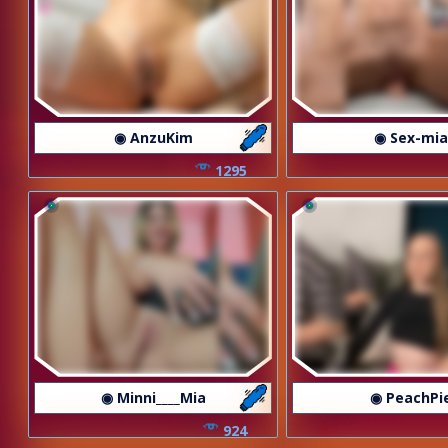
◉ AnzuKim
◉ Sex-mia
1295
◉ Minni____Mia
◉ PeachPi
924