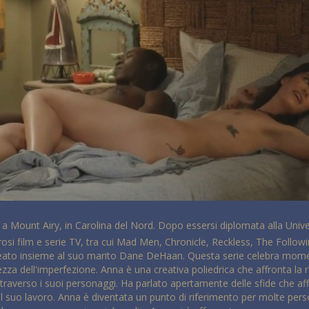
a Mount Airy, in Carolina del Nord. Dopo essersi diplomata alla Univer
erosi film e serie TV, tra cui Mad Men, Chronicle, Reckless, The Follow
ato insieme al suo marito Dane DeHaan. Questa serie celebra momenti 
ellezza dell'imperfezione. Anna è una creativa poliedrica che affronta l
ttraverso i suoi personaggi. Ha parlato apertamente delle sfide che af
suo lavoro. Anna è diventata un punto di riferimento per molte perso