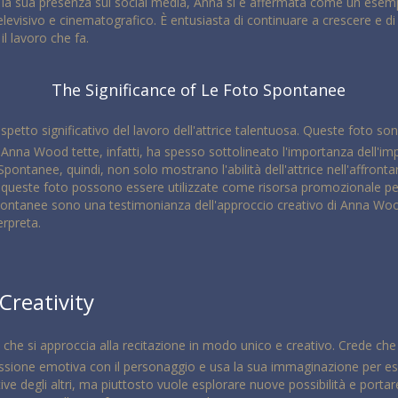
e la sua presenza sui social media, Anna si è affermata come un esempi
elevisivo e cinematografico. È entusiasta di continuare a crescere e d
il lavoro che fa.
The Significance of Le Foto Spontanee
etto significativo del lavoro dell'attrice talentuosa. Queste foto s
a. Anna Wood tette, infatti, ha spesso sottolineato l'importanza dell'im
ontanee, quindi, non solo mostrano l'abilità dell'attrice nell'affronta
e, queste foto possono essere utilizzate come risorsa promozionale per 
Spontanee sono una testimonianza dell'approccio creativo di Anna Wood a
erpreta.
Creativity
che si approccia alla recitazione in modo unico e creativo. Crede che
nessione emotiva con il personaggio e usa la sua immaginazione per e
ative degli altri, ma piuttosto vuole esplorare nuove possibilità e port