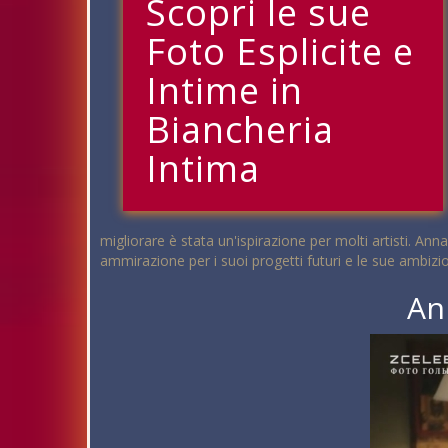
Scopri le sue
Foto Esplicite e
Intime in
Biancheria
Intima
migliorare è stata un'ispirazione per molti artisti. 
ammirazione per i suoi progetti futuri e le sue ambizio
An