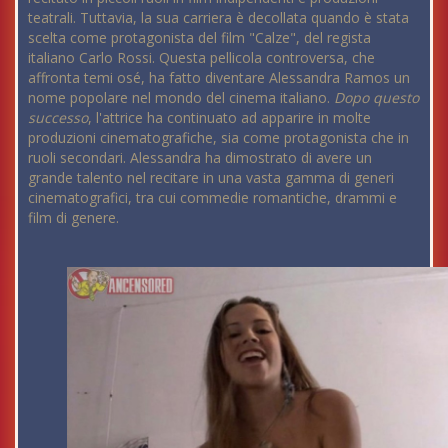
teatrali. Tuttavia, la sua carriera è decollata quando è stata
scelta come protagonista del film "Calze", del regista
italiano Carlo Rossi. Questa pellicola controversa, che
affronta temi osé, ha fatto diventare Alessandra Ramos un
nome popolare nel mondo del cinema italiano.
Dopo questo
successo
, l'attrice ha continuato ad apparire in molte
produzioni cinematografiche, sia come protagonista che in
ruoli secondari. Alessandra ha dimostrato di avere un
grande talento nel recitare in una vasta gamma di generi
cinematografici, tra cui commedie romantiche, drammi e
film di genere.