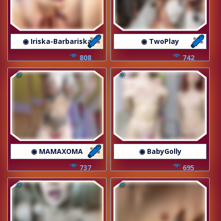
◉ Iriska-Barbariska
◉ TwoPlay
808
742
◉ MAMAXOMA
◉ BabyGolly
737
695