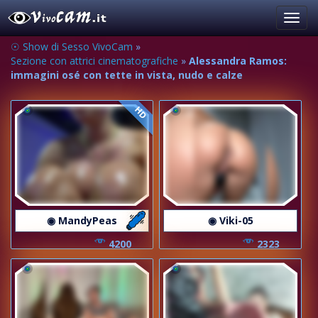
Toggl
navig
☉ Show di Sesso VivoCam
»
Sezione con attrici cinematografiche
»
Alessandra Ramos:
immagini osé con tette in vista, nudo e calze
HD
◉ MandyPeas
◉ Viki-05
4200
2323