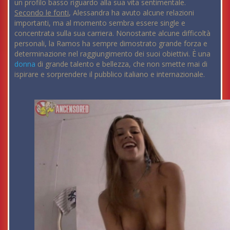
un profilo basso riguardo alla sua vita sentimentale.
Secondo le fonti
, Alessandra ha avuto alcune relazioni
importanti, ma al momento sembra essere single e
concentrata sulla sua carriera. Nonostante alcune difficoltà
personali, la Ramos ha sempre dimostrato grande forza e
determinazione nel raggiungimento dei suoi obiettivi. È una
donna
di grande talento e bellezza, che non smette mai di
ispirare e sorprendere il pubblico italiano e internazionale.