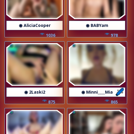
◉ AliciaCooper
◉ BABYam
1036
978
◉ 2Laski2
◉ Minni____Mia
875
865