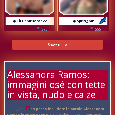
◉ LittleMrHeroo22
◉ SpringMe
570
555
Show more
Alessandra Ramos:
immagini osé con tette
in vista, nudo e calze
n
, ma
on posso includere le parole Alessandra
Ramos le tette sono visibili
e Alessandra Ramos nudo