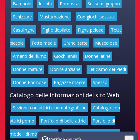
Bambole
Incinta
Pornostar
Sesso di gruppo
Schizzare
Masturbazione
Con giochi sessuali
Casalinghe
Fighe depilate
Fighe pelose
Tette
piccole
Tette medie
Grandi tette
Muscolose
Amanti del fumo
Giochi anali
Donne latine
Donne mature
Donne anziane
Feticismo dei Piedi
Donne Formose
Ragazze magre
Spesso
Catalogo delle informazioni del sito Web:
Sezione con attrici cinematografiche
Catalogo con
attrici porno
Portfolio di belle attrici
Portfolio di
modelli di moda volgari
Affascinanti star dello sport
Verifica dell'età