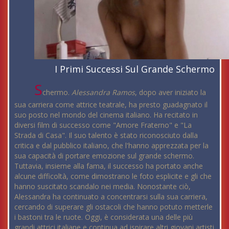
I Primi Successi Sul Grande Schermo
S
chermo.
Alessandra Ramos
, dopo aver iniziato la
sua carriera come attrice teatrale, ha presto guadagnato il
suo posto nel mondo del cinema italiano. Ha recitato in
diversi film di successo come "Amore Fraterno" e "La
Strada di Casa". Il suo talento è stato riconosciuto dalla
critica e dal pubblico italiano, che l'hanno apprezzata per la
sua capacità di portare emozione sul grande schermo.
Tuttavia, insieme alla fama, il successo ha portato anche
alcune difficoltà, come dimostrano le foto esplicite e gli che
hanno suscitato scandalo nei media. Nonostante ciò,
Alessandra ha continuato a concentrarsi sulla sua carriera,
cercando di superare gli ostacoli che hanno potuto metterle
i bastoni tra le ruote. Oggi, è considerata una delle più
grandi attrici italiane e continua ad ispirare altri giovani artisti