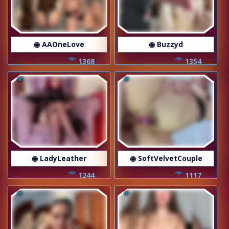
◉ AAOneLove
◉ Buzzyd
1368
1354
◉ LadyLeather
◉ SoftVelvetCouple
1244
1117