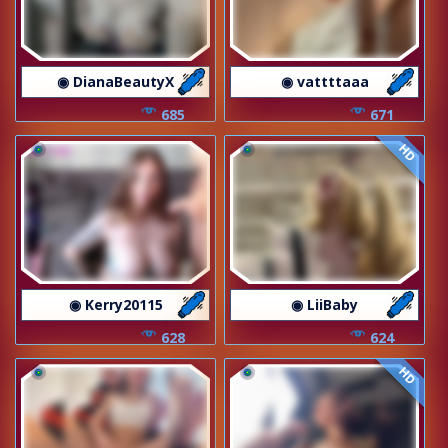
◉ DianaBeautyX
◉ vattttaaa
685
671
HD
◉ Kerry20115
◉ LiiBaby
628
624
HD