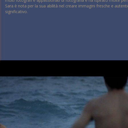
molti fotografi e appassionati di fotografia e ha ispirato molte per
Sara è nota per la sua abilità nel creare immagini fresche e aute
significativo.