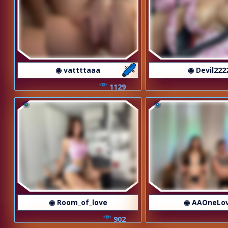
◉ vattttaaa
◉ Devil222
1129
◉ Room_of_love
◉ AAOneLo
902