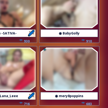
 -SATIVA-
◉ BabyGolly
930
910
 Lana_Leee
◉ mery8poppins
716
683