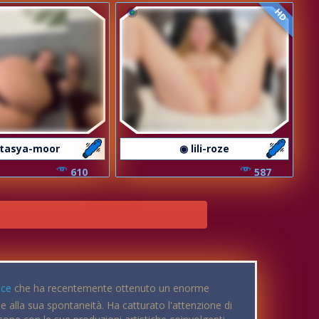
HD
Stasya-moor
◉ lili-roze
610
587
ice
che ha recentemente ottenuto un enorme
e alla sua spontaneità. Ha catturato l'attenzione di