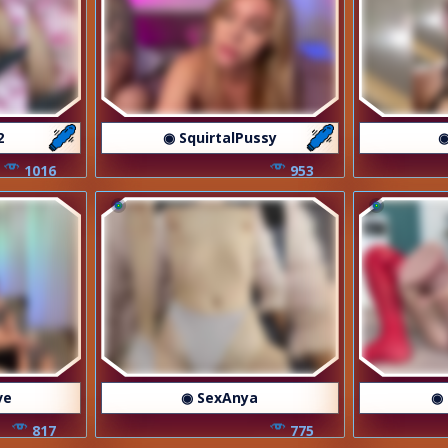
2
◉ SquirtalPussy
◉
1016
953
ve
◉ SexAnya
◉
817
775