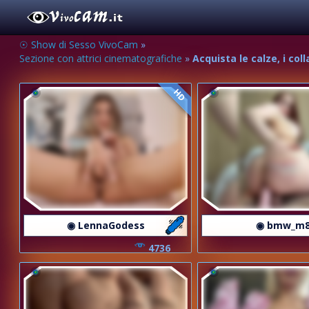
☉ Show di Sesso VivoCam
»
Sezione con attrici cinematografiche
»
Acquista le calze, i col
HD
◉ LennaGodess
◉ bmw_m
4736