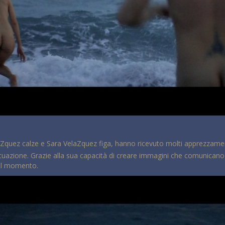
laZquez calze e Sara VelaZquez figa, hanno ricevuto molti apprezzamen
situazione. Grazie alla sua capacità di creare immagini che comunicano a
del momento.