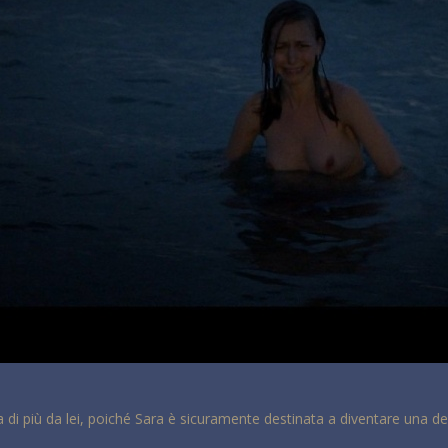
a di più da lei, poiché Sara è sicuramente destinata a diventare una d