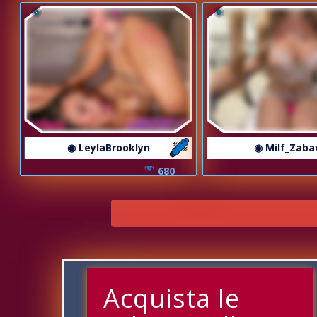
◉ LeylaBrooklyn
◉ Milf_Zaba
680
Acquista le