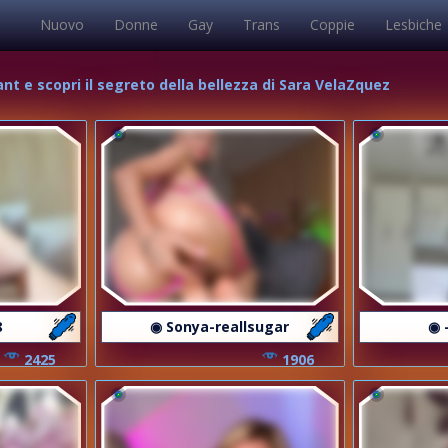
Nuovo
Donne
Gay
Trans
Coppie
Lesbiche
lant e scopri il segreto della bellezza di Sara VelaZquez
8
◉ Sonya-reallsugar
◉ 
2425
1906