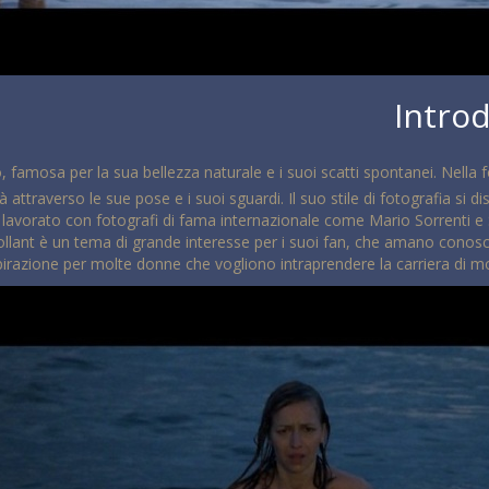
Introd
 famosa per la sua bellezza naturale e i suoi scatti spontanei. Nella f
attraverso le sue pose e i suoi sguardi. Il suo stile di fotografia si d
lavorato con fotografi di fama internazionale come Mario Sorrenti e 
lant è un tema di grande interesse per i suoi fan, che amano conoscer
irazione per molte donne che vogliono intraprendere la carriera di mod