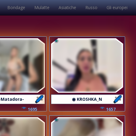
Bondage
Mulatte
Asiatiche
Russo
Gli europei
-Matadora-
◉ KROSHKA_N
1695
1657