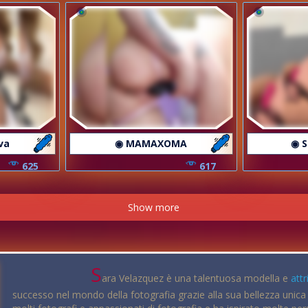
va
◉ MAMAXOMA
◉ 
625
617
Show more
S
ara Velazquez è una talentuosa modella e
attr
successo nel mondo della fotografia grazie alla sua bellezza unica 